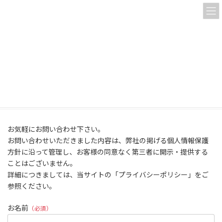
コ
ナ
ン
ビ
テ
ゲ
ン
ー
ツ
シ
へ
ョ
お問い合わせ
ス
ン
キ
に
ッ
移
プ
動
HOME
お問い合わせ
お気軽にお問い合わせ下さい。
お問い合わせいただきました内容は、弊社の掲げる個人情報保護
方針に沿って管理し、お客様の同意なく第三者に開示・提供する
ことはございません。
詳細につきましては、当サイトの「プライバシーポリシー」をご
参照ください。
お名前
（必須）