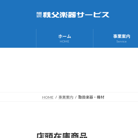
コ
ナ
ン
ビ
テ
ゲ
ン
ー
ツ
シ
ホーム
事業案内
へ
ョ
HOME
Service
ス
ン
キ
に
ッ
移
プ
動
HOME
事業案内
取扱楽器・機材
店頭在庫商品